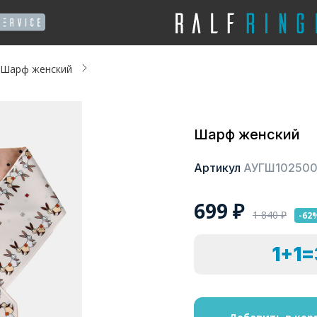
Шарф женский
Шарф женский
Артикул
АУГШ10250
699
₽
1 840
₽
-62
1+1