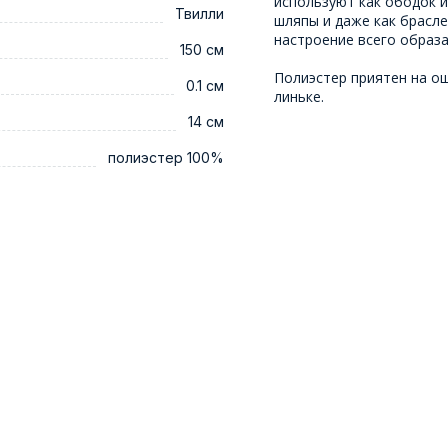
используют как ободок и
Твилли
шляпы и даже как брасле
настроение всего образа
150 см
Полиэстер приятен на ощ
0.1 см
линьке.
14 см
полиэстер 100%