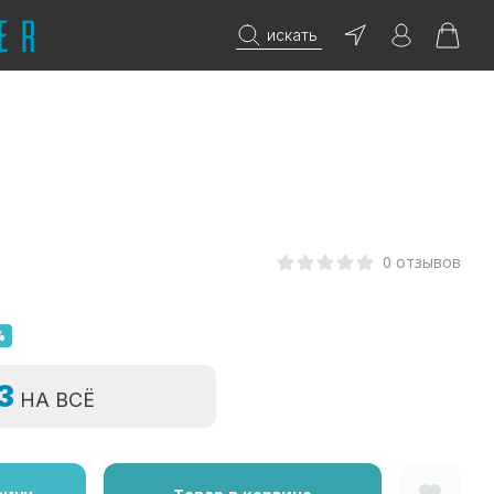
искать
0
0 отзывов
%
=3
НА ВСЁ