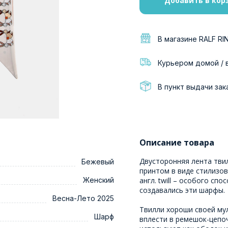
Добавить в кор
В магазине RALF RI
Курьером домой / 
В пункт выдачи зак
Описание товара
Двусторонняя лента тви
Бежевый
принтом в виде стилизов
Женский
англ. twill – особого сп
создавались эти шарфы.
Весна-Лето 2025
Твилли хороши своей му
Шарф
вплести в ремешок-цепоч