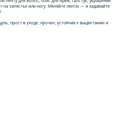
ли ленту для волос, пояс для брюк, галстук, украшение
т на запястье или ногу. Меняйте ленты — и задавайте
!
упь, прост в уходе, прочен, устойчив к выцветанию и