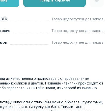
зину
Товар в корзине
NGER
Товар недоступен для заказа
в офис
Товар недоступен для заказа
азов
Товар недоступен для заказа
лли из качественного полиэстера с очаровательным
анных кроликов и цветов. Название «твилли» происходит от
особа переплетения нитей в ткани, из которой изначально
льтифункциональностью. Ими можно обмотать ручку сумки,
ку или повязать на сумку как бант. Твилли также