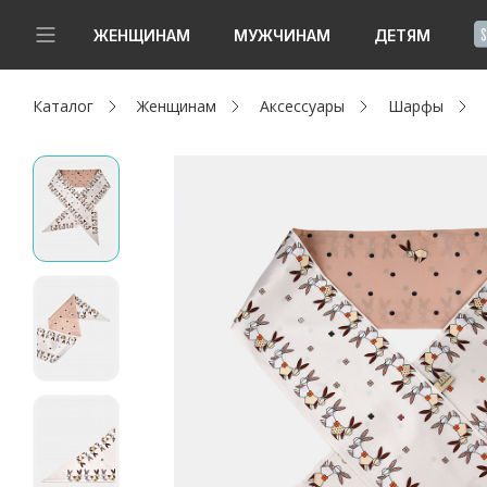
!
ЖЕНЩИНАМ
МУЖЧИНАМ
ДЕТЯМ
Каталог
Женщинам
Аксессуары
Шарфы
Новинки
Да, все верно
Изменить город
Женщинам
Мужчинам
Детям
Капсула
Аутлет
Акции / Новости
Адреса магазинов