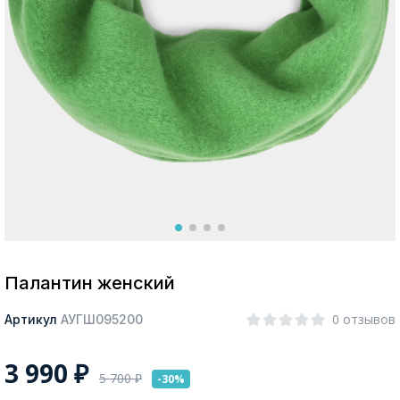
Москва
Да, все верно
Изменить город
О компании
Покупателям
Палантин женский
0 отзывов
Артикул
АУГШ095200
3 990
₽
5 700
₽
-30%