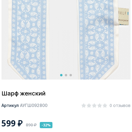
Москва
Да, все верно
Изменить город
О компании
Покупателям
Шарф женский
0 отзывов
Артикул
АУГШ092800
599
₽
890
₽
-32%