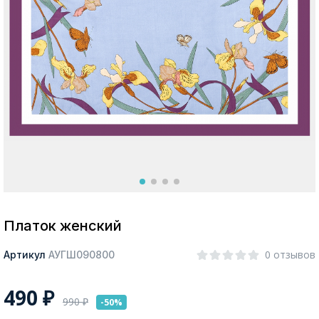
Москва
Да, все верно
Изменить город
О компании
Покупателям
Платок женский
0 отзывов
Артикул
АУГШ090800
490
₽
990
₽
-50%