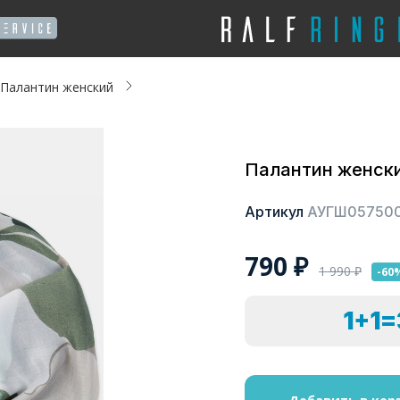
Палантин женский
Палантин женск
Артикул
АУГШ05750
790
₽
1 990
₽
-60
1+1