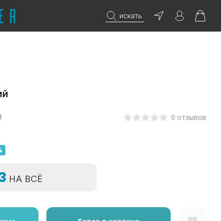
искать
ий
0
0 отзывов
%
=3
НА ВСЁ