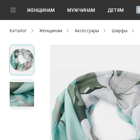
!
ЖЕНЩИНАМ
МУЖЧИНАМ
ДЕТЯМ
Каталог
Женщинам
Аксессуары
Шарфы
Новинки
Да, все верно
Изменить город
Женщинам
Мужчинам
Детям
Капсула
Аутлет
Акции / Новости
Адреса магазинов