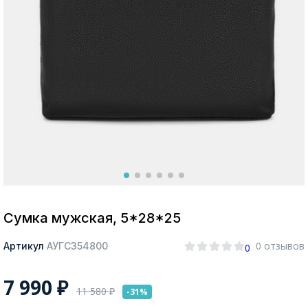
Москва
Да, все верно
Изменить город
О компании
Покупателям
Сумка мужская, 5*28*25
0 отзывов
Артикул
АУГС354800
0
7 990
₽
11 580
₽
-31%