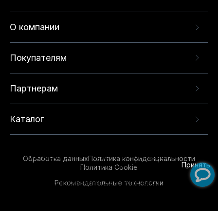
О компании
Покупателям
Партнерам
Каталог
Данный веб-сайт использует cookie-файлы и
рекомендательные технологии в целях
предоставления вам лучшего пользовательского
опыта на нашем сайте. Продолжая использовать
Обработка данных
Политика конфиденциальности
данный сайт, вы соглашаетесь с использованием
Принять
Политика Cookie
нами
cookie-файлов
и рекомендательных
Рекомендательные технологии
технологий. Для получения дополнительной
информации см.
Условия предоставления
рекомендательных технологий
.