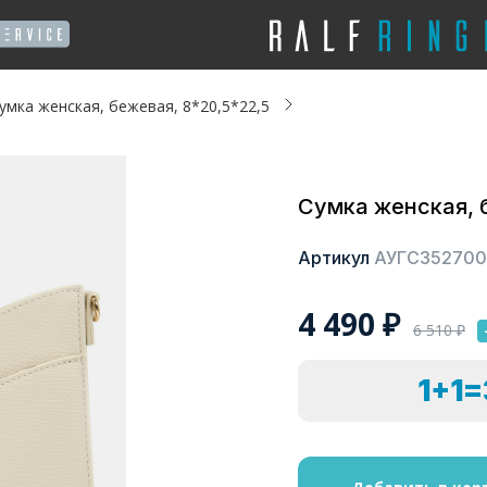
умка женская, бежевая, 8*20,5*22,5
Сумка женская, 
Артикул
АУГС352700
4 490
₽
6 510
₽
1+1