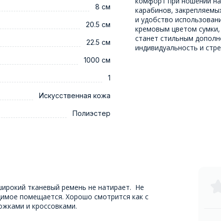
комфорт при ношении на
8 см
карабинов, закрепляемы
и удобство использован
20.5 см
кремовым цветом сумки, 
станет стильным дополн
22.5 см
индивидуальность и стре
1000 см
1
Искусственная кожа
Полиэстер
 широкий тканевый ремень не натирает. Не
димое помещается. Хорошо смотрится как с
ножками и кроссовками.