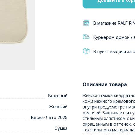
Добавить в кор
В магазине RALF RI
Курьером домой / 
В пункт выдачи зак
Описание товара
Женская сумка квадратн
Бежевый
кожи нежного кремового
Женский
внутри предусмотрен ма
мелочей. Закрывается с
Весна-Лето 2025
стильным хлястиком с к
окрашенным в оттенок, 
Сумка
текстильного материала 