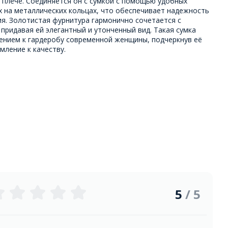
 плече. Соединяется он с сумкой с помощью удобных
х на металлических кольцах, что обеспечивает надежность
ия. Золотистая фурнитура гармонично сочетается с
придавая ей элегантный и утонченный вид. Такая сумка
ением к гардеробу современной женщины, подчеркнув её
мление к качеству.
5
/ 5