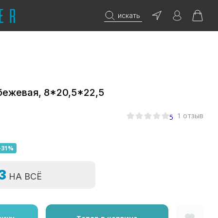
искать
бежевая, 8*20,5*22,5
1 отзыв
5
-31%
=3
НА ВСЁ