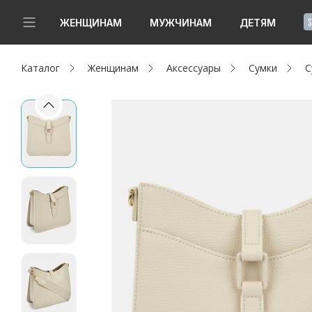
!
ЖЕНЩИНАМ
МУЖЧИНАМ
ДЕТЯМ
Каталог
Женщинам
Аксессуары
Сумки
С
Новинки
Да, все верно
Изменить город
Женщинам
Мужчинам
Детям
Капсула
Аутлет
Акции / Новости
Адреса магазинов