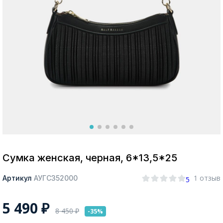
Москва
Да, все верно
Изменить город
О компании
Покупателям
Сумка женская, черная, 6*13,5*25
1 отзыв
Артикул
АУГС352000
5
5 490
₽
8 450
₽
-35%