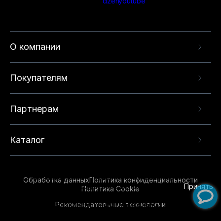
О компании
Покупателям
Партнерам
Каталог
Данный веб-сайт использует cookie-файлы и
рекомендательные технологии в целях
предоставления вам лучшего пользовательского
опыта на нашем сайте. Продолжая использовать
Обработка данных
Политика конфиденциальности
данный сайт, вы соглашаетесь с использованием
Принять
Политика Cookie
нами
cookie-файлов
и рекомендательных
Рекомендательные технологии
технологий. Для получения дополнительной
информации см.
Условия предоставления