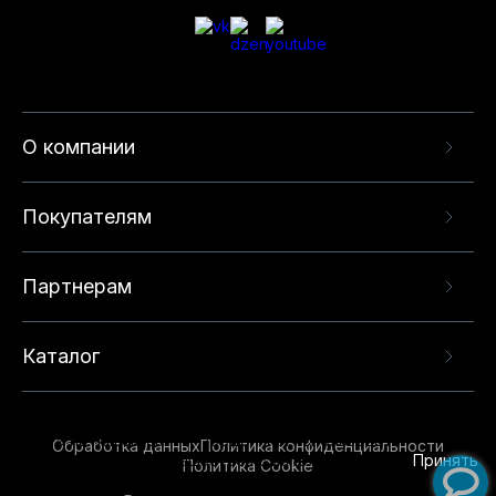
О компании
Покупателям
Партнерам
Каталог
Данный веб-сайт использует cookie-файлы и
рекомендательные технологии в целях
предоставления вам лучшего пользовательского
опыта на нашем сайте. Продолжая использовать
Обработка данных
Политика конфиденциальности
данный сайт, вы соглашаетесь с использованием
Принять
Политика Cookie
нами
cookie-файлов
и рекомендательных