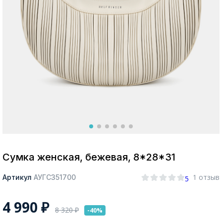
Москва
Да, все верно
Изменить город
О компании
Покупателям
Сумка женская, бежевая, 8*28*31
1 отзыв
Артикул
АУГС351700
5
4 990
₽
8 320
₽
-40%