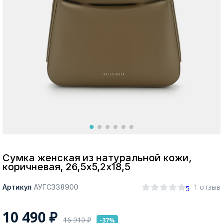
Москва
Да, все верно
Изменить город
О компании
Покупателям
Сумка женская из натуральной кожи,
коричневая, 26,5х5,2х18,5
1 отзыв
Артикул
АУГС338900
5
10 490
₽
16 910
₽
-37%