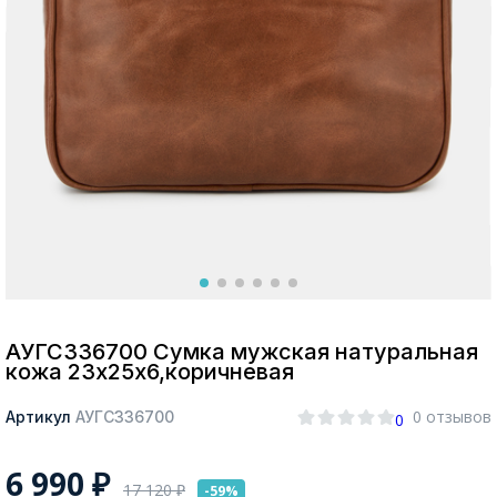
Москва
Да, все верно
Изменить город
О компании
Покупателям
АУГС336700 Сумка мужская натуральная
кожа 23х25х6,коричневая
0 отзывов
Артикул
АУГС336700
0
6 990
₽
17 120
₽
-59%