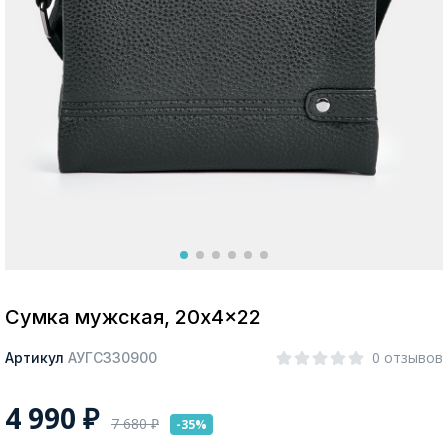
Москва
Да, все верно
Изменить город
О компании
Покупателям
Сумка мужская, 20x4x22
0 отзывов
Артикул
АУГС330900
4 990
₽
7 680
₽
-35%