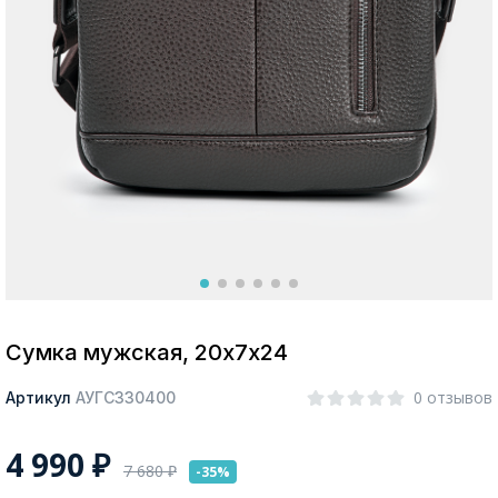
Москва
Да, все верно
Изменить город
О компании
Покупателям
Сумка мужская, 20х7х24
0 отзывов
Артикул
АУГС330400
4 990
₽
7 680
₽
-35%