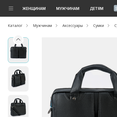
!
ЖЕНЩИНАМ
МУЖЧИНАМ
ДЕТЯМ
Каталог
Мужчинам
Аксессуары
Сумки
С
Новинки
Да, все верно
Изменить город
Женщинам
Мужчинам
Детям
Капсула
Аутлет
Акции / Новости
Адреса магазинов