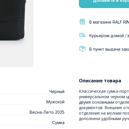
Добавить в кор
В магазине RALF RI
Курьером домой / 
В пункт выдачи зак
Описание товара
Классическая сумка-порт
Черный
универсальном черном цв
Мужской
двумя основными отделе
документов. Внешние от
Весна-Лето 2025
отделение на молнии по
дополнена удобными руч
Сумка