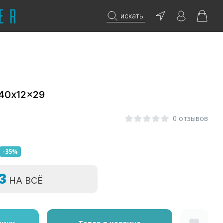
искать
40x12x29
0 отзывов
-35%
=3
НА ВСЁ