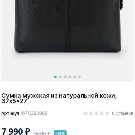
Москва
Да, все верно
Изменить город
О компании
Покупателям
Сумка мужская из натуральной кожи,
37x5x27
0 отзывов
Артикул
АУГС330000
7 990
₽
15 700
₽
-49%