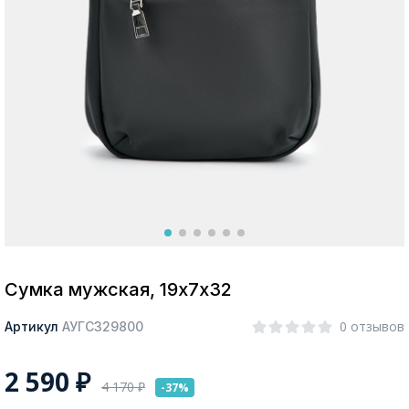
Москва
Да, все верно
Изменить город
О компании
Покупателям
Сумка мужская, 19х7х32
0 отзывов
Артикул
АУГС329800
2 590
₽
4 170
₽
-37%