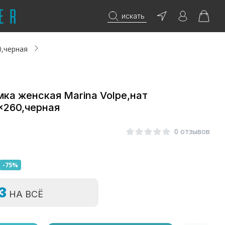
искать
0,черная
ка женская Marina Volpe,нат
x260,черная
0
0 отзывов
-75%
=3
НА ВСЁ