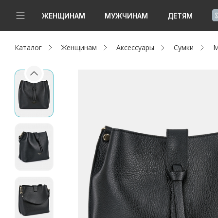
!
ЖЕНЩИНАМ
МУЖЧИНАМ
ДЕТЯМ
Каталог
Женщинам
Аксессуары
Сумки
M
Новинки
Да, все верно
Изменить город
Женщинам
Мужчинам
Детям
Капсула
Аутлет
Акции / Новости
Адреса магазинов