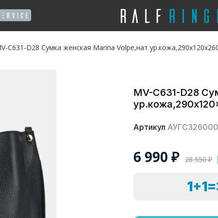
V-C631-D28 Сумка женская Marina Volpe,нат ур.кожа,290x120x26
MV-C631-D28 Сум
ур.кожа,290x120
Артикул
АУГС32600
6 990
₽
28 550
₽
1+1