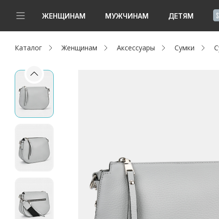
!
ЖЕНЩИНАМ
МУЖЧИНАМ
ДЕТЯМ
Каталог
Женщинам
Аксессуары
Сумки
С
Новинки
Да, все верно
Изменить город
Женщинам
Мужчинам
Детям
Капсула
Аутлет
Акции / Новости
Адреса магазинов