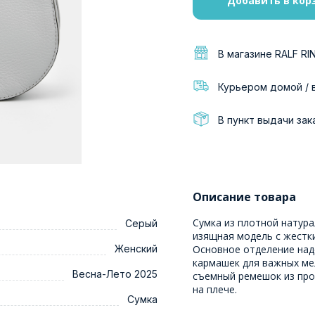
Добавить в кор
В магазине RALF RI
Курьером домой / 
В пункт выдачи зак
Описание товара
Сумка из плотной натур
Серый
изящная модель с жест
Женский
Основное отделение над
кармашек для важных ме
Весна-Лето 2025
съемный ремешок из проч
на плече.
Сумка