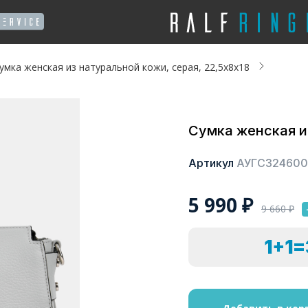
умка женская из натуральной кожи, серая, 22,5x8x18
Сумка женская из
Артикул
АУГС324600
5 990
₽
9 660
₽
1+1