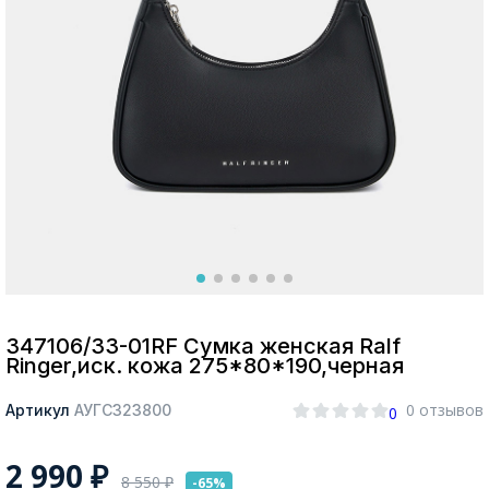
Москва
Да, все верно
Изменить город
О компании
Покупателям
347106/33-01RF Сумка женская Ralf
Ringer,иск. кожа 275*80*190,черная
0 отзывов
Артикул
АУГС323800
0
2 990
₽
8 550
₽
-65%