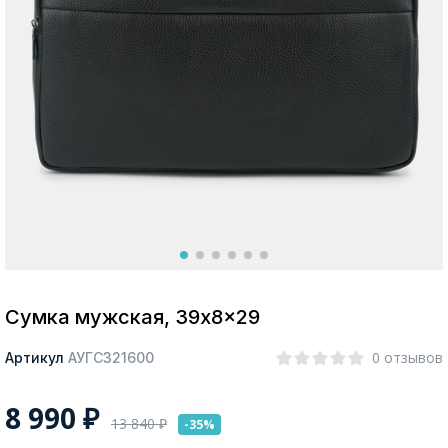
Москва
Да, все верно
Изменить город
О компании
Покупателям
Сумка мужская, 39x8x29
0 отзывов
Артикул
АУГС321600
8 990
₽
13 840
₽
-35%