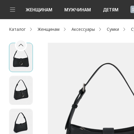
!
ЖЕНЩИНАМ
МУЖЧИНАМ
ДЕТЯМ
Каталог
Женщинам
Аксессуары
Сумки
С
Новинки
Да, все верно
Изменить город
Женщинам
Мужчинам
Детям
Капсула
Аутлет
Акции / Новости
Адреса магазинов