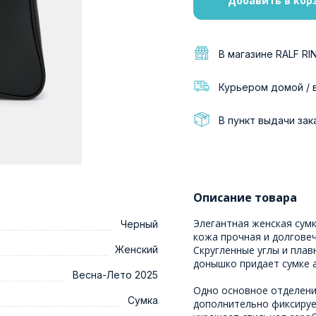
Добавить в кор
В магазине RALF RI
Курьером домой / 
В пункт выдачи зак
Описание товара
Элегантная женская сумк
Черный
кожа прочная и долговеч
Женский
Скругленные углы и плав
донышко придает сумке 
Весна-Лето 2025
Одно основное отделени
Сумка
дополнительно фиксируе