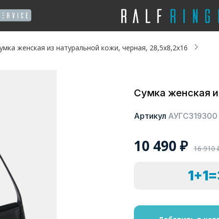
умка женская из натуральной кожи, черная, 28,5х8,2х16
Сумка женская из
Артикул
АУГС319300
10 490
₽
16 910
1+1