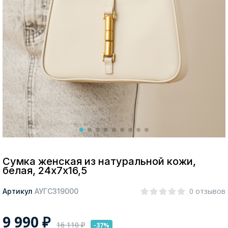
Москва
Да, все верно
Изменить город
О компании
Покупателям
Сумка женская из натуральной кожи,
белая, 24х7х16,5
0 отзывов
Артикул
АУГС319000
9 990
₽
16 110
₽
-37%