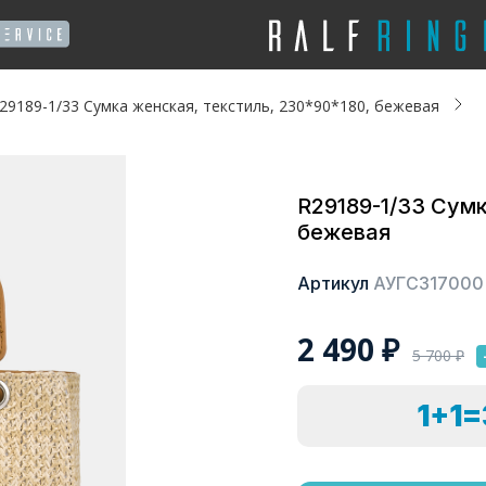
29189-1/33 Сумка женская, текстиль, 230*90*180, бежевая
R29189-1/33 Сумк
бежевая
Артикул
АУГС317000
2 490
₽
5 700
₽
1+1