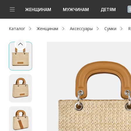
!
ЖЕНЩИНАМ
МУЖЧИНАМ
ДЕТЯМ
Каталог
Женщинам
Аксессуары
Сумки
R
Новинки
Да, все верно
Изменить город
Женщинам
Мужчинам
Детям
Капсула
Аутлет
Акции / Новости
Адреса магазинов