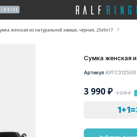
умка женская из натуральной замши, черная, 25x9x17
Сумка женская и
Артикул
АУГС312500
3 990
₽
9 270
₽
1+1