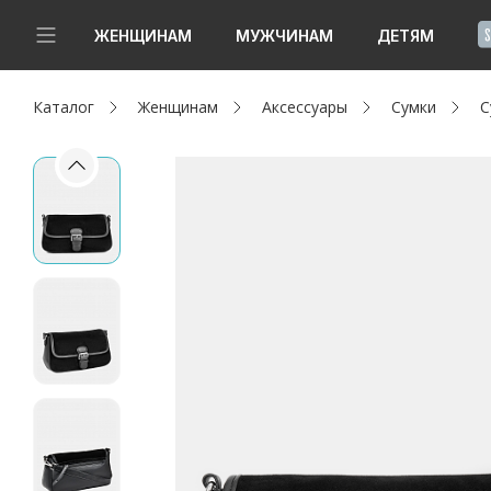
!
ЖЕНЩИНАМ
МУЖЧИНАМ
ДЕТЯМ
Каталог
Женщинам
Аксессуары
Сумки
С
Новинки
Да, все верно
Изменить город
Женщинам
Мужчинам
Детям
Капсула
Аутлет
Акции / Новости
Адреса магазинов