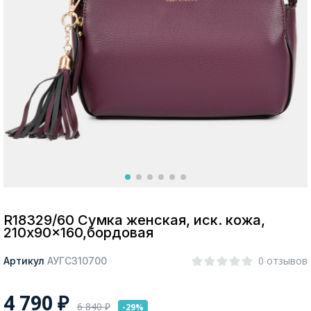
Москва
Да, все верно
Изменить город
О компании
Покупателям
R18329/60 Сумка женская, иск. кожа,
210x90x160,бордовая
0 отзывов
Артикул
АУГС310700
4 790
₽
6 840
₽
-29%