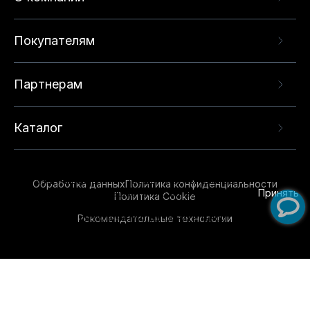
Покупателям
Партнерам
Каталог
Данный веб-сайт использует cookie-файлы и
рекомендательные технологии в целях
предоставления вам лучшего пользовательского
опыта на нашем сайте. Продолжая использовать
Обработка данных
Политика конфиденциальности
данный сайт, вы соглашаетесь с использованием
Принять
Политика Cookie
нами
cookie-файлов
и рекомендательных
Рекомендательные технологии
технологий. Для получения дополнительной
информации см.
Условия предоставления
рекомендательных технологий
.