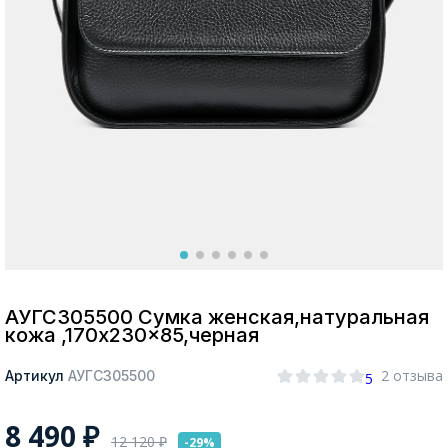
Москва
Да, все верно
Изменить город
О компании
Покупателям
АУГС305500 Сумка женская,натуральная
кожа ,170x230x85,черная
2 отзыва
Артикул
АУГС305500
5
8 490
₽
12 120
₽
-29%