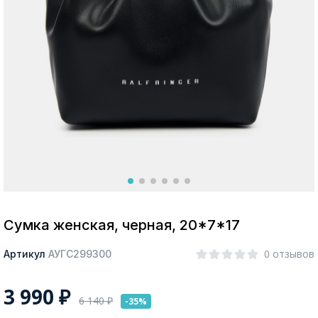
Москва
Да, все верно
Изменить город
О компании
Покупателям
Сумка женская, черная, 20*7*17
0 отзывов
Артикул
АУГС299300
3 990
₽
6 140
₽
-35%