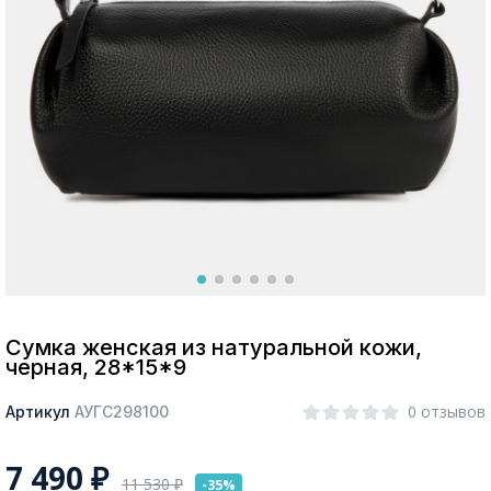
Москва
Да, все верно
Изменить город
О компании
Покупателям
Сумка женская из натуральной кожи,
черная, 28*15*9
0 отзывов
Артикул
АУГС298100
7 490
₽
11 530
₽
-35%