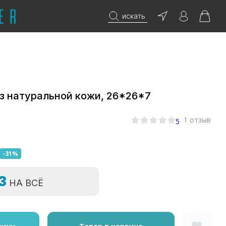
искать
з натуральной кожи, 26*26*7
1 отзыв
5
-31%
=3
НА ВСЁ