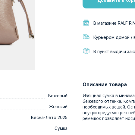
Добавить в кор
В магазине RALF RI
Курьером домой / 
В пункт выдачи зак
Описание товара
Изящная сумка в минима
Бежевый
бежевого оттенка. Комп
Женский
необходимых вещей. Осн
внутри предусмотрен не
Весна-Лето 2025
ремешок позволяет носит
Сумка