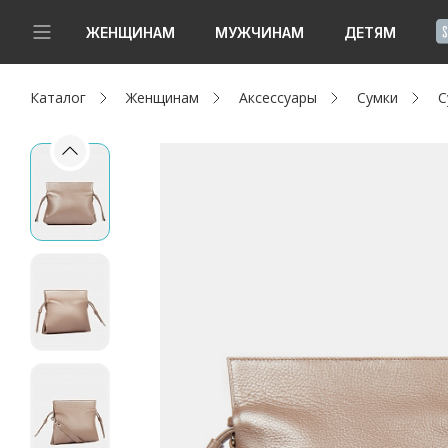
!
ЖЕНЩИНАМ
МУЖЧИНАМ
ДЕТЯМ
Каталог
Женщинам
Аксессуары
Сумки
С
Новинки
Да, все верно
Изменить город
Женщинам
Мужчинам
Детям
Капсула
Аутлет
Акции / Новости
Адреса магазинов