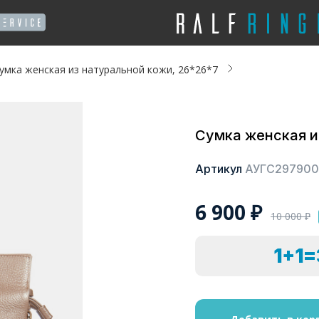
умка женская из натуральной кожи, 26*26*7
Сумка женская и
Артикул
АУГС297900
6 900
₽
10 000
₽
1+1