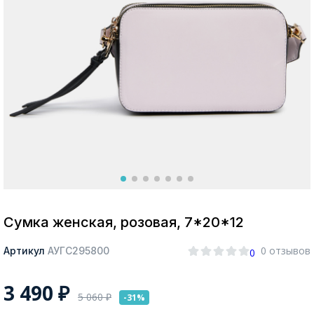
Москва
Да, все верно
Изменить город
О компании
Покупателям
Сумка женская, розовая, 7*20*12
0 отзывов
Артикул
АУГС295800
0
3 490
₽
5 060
₽
-31%