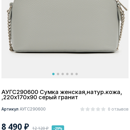
Москва
Да, все верно
Изменить город
О компании
Покупателям
АУГС290600 Сумка женская,натур.кожа,
,220х170х90 серый гранит
0 отзывов
Артикул
АУГС290600
8 490
₽
12 120
₽
-29%