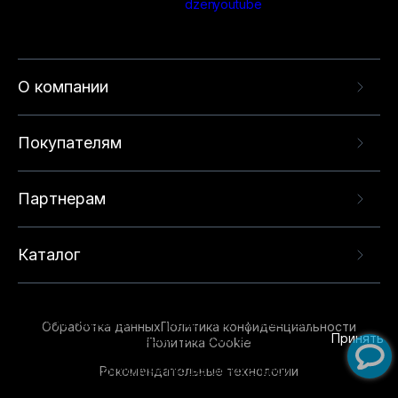
О компании
Покупателям
Партнерам
Каталог
Данный веб-сайт использует cookie-файлы и
рекомендательные технологии в целях
предоставления вам лучшего пользовательского
опыта на нашем сайте. Продолжая использовать
Обработка данных
Политика конфиденциальности
данный сайт, вы соглашаетесь с использованием
Принять
Политика Cookie
нами
cookie-файлов
и рекомендательных
Рекомендательные технологии
технологий. Для получения дополнительной
информации см.
Условия предоставления