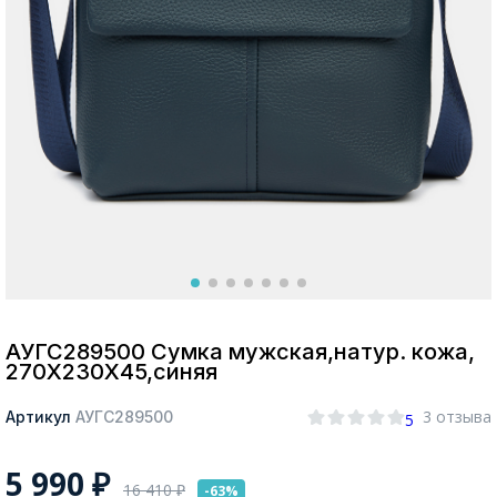
Москва
Да, все верно
Изменить город
О компании
Покупателям
АУГС289500 Сумка мужская,натур. кожа,
270Х230Х45,синяя
3 отзыва
Артикул
АУГС289500
5
5 990
₽
16 410
₽
-63%