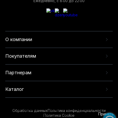
Ежедневно, с 8:00 до 22:00
О компании
Покупателям
Партнерам
Каталог
Данный веб-сайт использует cookie-файлы и
рекомендательные технологии в целях
предоставления вам лучшего пользовательского
опыта на нашем сайте. Продолжая использовать
Обработка данных
Политика конфиденциальности
данный сайт, вы соглашаетесь с использованием
Принять
Политика Cookie