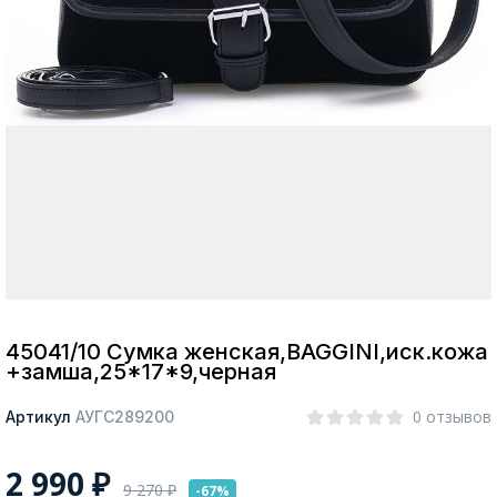
Москва
Да, все верно
Изменить город
О компании
Покупателям
45041/10 Сумка женская,BAGGINI,иск.кожа
+замша,25*17*9,черная
0 отзывов
Артикул
АУГС289200
2 990
₽
9 270
₽
-67%