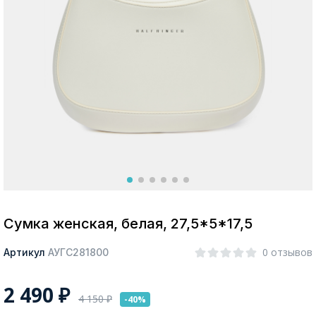
Москва
Да, все верно
Изменить город
О компании
Покупателям
Сумка женская, белая, 27,5*5*17,5
0 отзывов
Артикул
АУГС281800
2 490
₽
4 150
₽
-40%