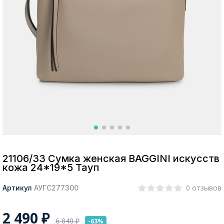
Москва
Да, все верно
Изменить город
О компании
Покупателям
21106/33 Сумка женская BAGGINI искусств
кожа 24*19*5 Тауп
0 отзывов
Артикул
АУГС277300
2 490
₽
6 840
₽
-63%