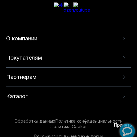
О компании
Покупателям
Партнерам
Каталог
Данный веб-сайт использует cookie-файлы и
рекомендательные технологии в целях
предоставления вам лучшего пользовательского
опыта на нашем сайте. Продолжая использовать
Обработка данных
Политика конфиденциальности
данный сайт, вы соглашаетесь с использованием
Принять
Политика Cookie
нами
cookie-файлов
и рекомендательных
Рекомендательные технологии
технологий. Для получения дополнительной