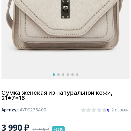
Москва
Да, все верно
Изменить город
О компании
Покупателям
Сумка женская из натуральной кожи,
21*7*16
2 отзыва
Артикул
АУГС276400
5
3 990
₽
11 410
₽
-65%