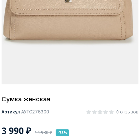
Москва
Да, все верно
Изменить город
О компании
Покупателям
Сумка женская
0 отзывов
Артикул
АУГС276300
3 990
₽
14 980
₽
-73%