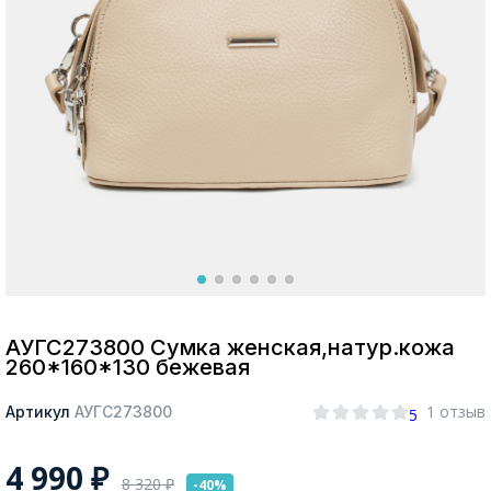
Москва
Да, все верно
Изменить город
О компании
Покупателям
АУГС273800 Сумка женская,натур.кожа
260*160*130 бежевая
1 отзыв
Артикул
АУГС273800
5
4 990
₽
8 320
₽
-40%