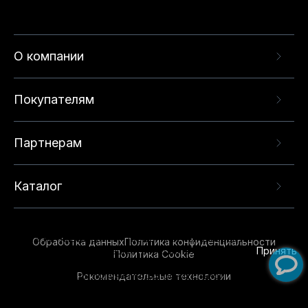
О компании
Покупателям
Партнерам
Каталог
Данный веб-сайт использует cookie-файлы и
рекомендательные технологии в целях
предоставления вам лучшего пользовательского
опыта на нашем сайте. Продолжая использовать
Обработка данных
Политика конфиденциальности
данный сайт, вы соглашаетесь с использованием
Принять
Политика Cookie
нами
cookie-файлов
и рекомендательных
Рекомендательные технологии
технологий. Для получения дополнительной
информации см.
Условия предоставления
рекомендательных технологий
.