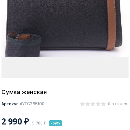
Москва
Да, все верно
Изменить город
О компании
Покупателям
Сумка женская
0 отзывов
Артикул
АУГС265100
2 990
₽
9 700
₽
-69%