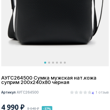
Москва
Да, все верно
Изменить город
О компании
Покупателям
АУГС264500 Сумка мужская нат.кожа
суприм 200х240х80 черная
1 отзыв
Артикул
АУГС264500
4
4 990
₽
8 040
₽
-37%