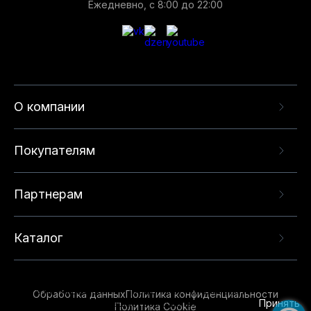
Ежедневно, с 8:00 до 22:00
О компании
Покупателям
Партнерам
Каталог
Данный веб-сайт использует cookie-файлы и
рекомендательные технологии в целях
предоставления вам лучшего пользовательского
опыта на нашем сайте. Продолжая использовать
Обработка данных
Политика конфиденциальности
данный сайт, вы соглашаетесь с использованием
Принять
Политика Cookie