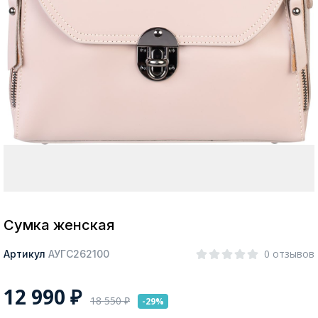
Москва
Да, все верно
Изменить город
О компании
Покупателям
Сумка женская
0 отзывов
Артикул
АУГС262100
12 990
₽
18 550
₽
-29%