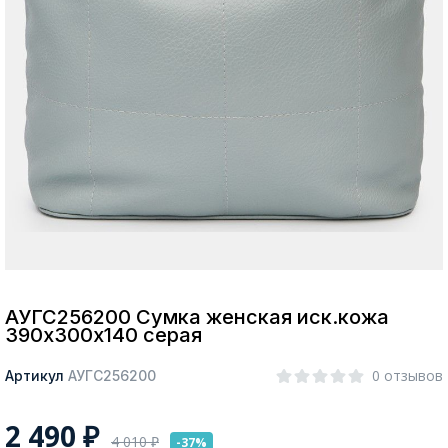
Москва
Да, все верно
Изменить город
О компании
Покупателям
АУГС256200 Сумка женская иск.кожа
390х300х140 серая
0 отзывов
Артикул
АУГС256200
2 490
₽
4 010
₽
-37%