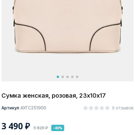
Москва
Да, все верно
Изменить город
О компании
Покупателям
Сумка женская, розовая, 23х10х17
0 отзывов
Артикул
АУГС251900
3 490
₽
5 820
₽
-40%