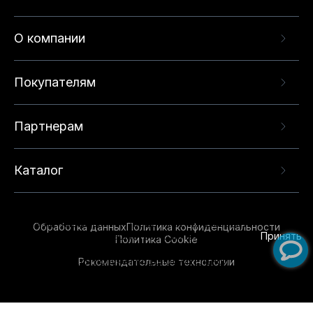
О компании
Покупателям
Партнерам
Каталог
Данный веб-сайт использует cookie-файлы и
рекомендательные технологии в целях
предоставления вам лучшего пользовательского
опыта на нашем сайте. Продолжая использовать
Обработка данных
Политика конфиденциальности
данный сайт, вы соглашаетесь с использованием
Принять
Политика Cookie
нами
cookie-файлов
и рекомендательных
Рекомендательные технологии
технологий. Для получения дополнительной
информации см.
Условия предоставления
рекомендательных технологий
.