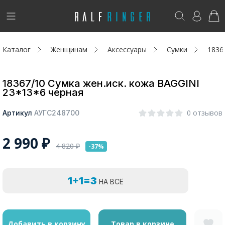
!
Возникли вопросы? -
club@ralf.ru
Каталог
Женщинам
Аксессуары
Сумки
1836
Новинки
Женщинам
18367/10 Сумка жен.иск. кожа BAGGINI
23*13*6 черная
Мужчинам
0 отзывов
Артикул
АУГС248700
Детям
2 990
₽
4 820
₽
-37%
Капсула
Аутлет
1+1=3
НА ВСЁ
Акции / Новости
Адреса магазинов
Добавить в корзину
Товар в корзине