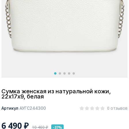
Москва
Да, все верно
Изменить город
О компании
Покупателям
Сумка женская из натуральной кожи,
22х17х9, белая
0 отзывов
Артикул
АУГС244300
6 490
₽
10 460
₽
-37%