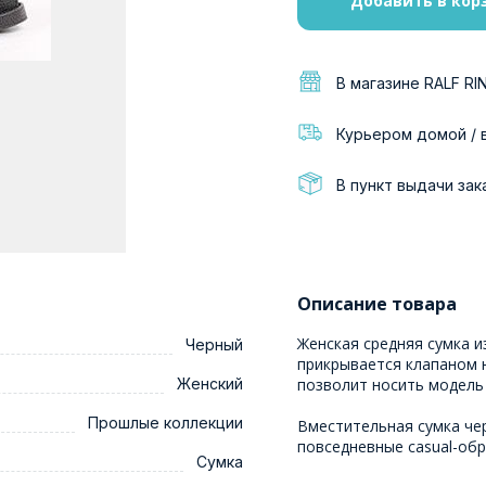
Добавить в кор
В магазине RALF RI
Курьером домой / 
В пункт выдачи зак
Описание товара
Женская средняя сумка и
Черный
прикрывается клапаном 
Женский
позволит носить модель 
Прошлые коллекции
Вместительная сумка че
повседневные casual-об
Сумка