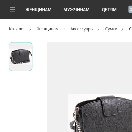
!
ЖЕНЩИНАМ
МУЖЧИНАМ
ДЕТЯМ
Каталог
Женщинам
Аксессуары
Сумки
С
Новинки
Да, все верно
Изменить город
Женщинам
Мужчинам
Детям
Капсула
Аутлет
Акции / Новости
Адреса магазинов