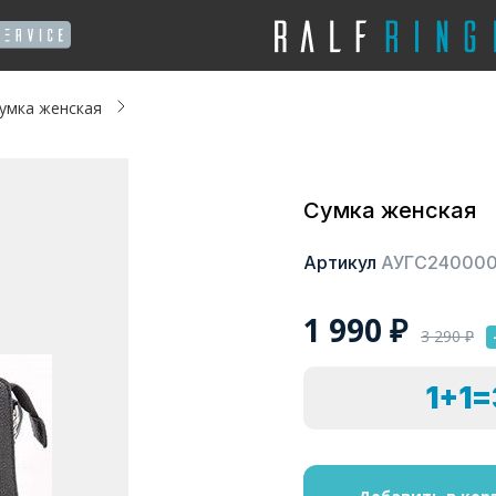
умка женская
Сумка женская
Артикул
АУГС24000
1 990
₽
3 290
₽
1+1