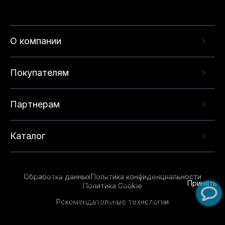
О компании
Покупателям
Партнерам
Каталог
Данный веб-сайт использует cookie-файлы и
рекомендательные технологии в целях
предоставления вам лучшего пользовательского
опыта на нашем сайте. Продолжая использовать
Обработка данных
Политика конфиденциальности
данный сайт, вы соглашаетесь с использованием
Принять
Политика Cookie
нами
cookie-файлов
и рекомендательных
Рекомендательные технологии
технологий. Для получения дополнительной
информации см.
Условия предоставления
рекомендательных технологий
.