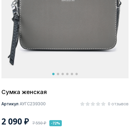
Москва
Да, все верно
Изменить город
О компании
Покупателям
Сумка женская
0 отзывов
Артикул
АУГС239300
2 090
₽
7 550
₽
-72%