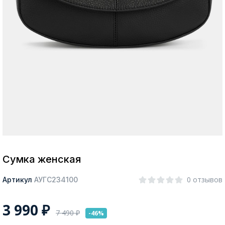
Москва
Да, все верно
Изменить город
О компании
Покупателям
Сумка женская
0 отзывов
Артикул
АУГС234100
3 990
₽
7 490
₽
-46%