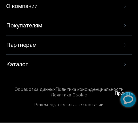
О компании
Покупателям
Партнерам
Каталог
Данный веб-сайт использует cookie-файлы и
рекомендательные технологии в целях
предоставления вам лучшего пользовательского
опыта на нашем сайте. Продолжая использовать
Обработка данных
Политика конфиденциальности
данный сайт, вы соглашаетесь с использованием
Принять
Политика Cookie
нами
cookie-файлов
и рекомендательных
Рекомендательные технологии
технологий. Для получения дополнительной
информации см.
Условия предоставления
рекомендательных технологий
.