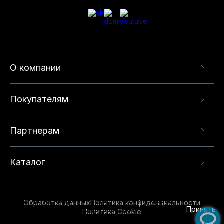
О компании
Покупателям
Партнерам
Каталог
Данный веб-сайт использует cookie-файлы и
рекомендательные технологии в целях
предоставления вам лучшего пользовательского
опыта на нашем сайте. Продолжая использовать
Обработка данных
Политика конфиденциальности
данный сайт, вы соглашаетесь с использованием
Принять
Политика Cookie
нами
cookie-файлов
и рекомендательных