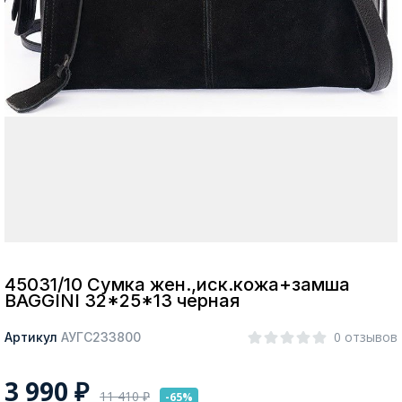
Москва
Да, все верно
Изменить город
О компании
Покупателям
45031/10 Сумка жен.,иск.кожа+замша
BAGGINI 32*25*13 черная
0 отзывов
Артикул
АУГС233800
3 990
₽
11 410
₽
-65%