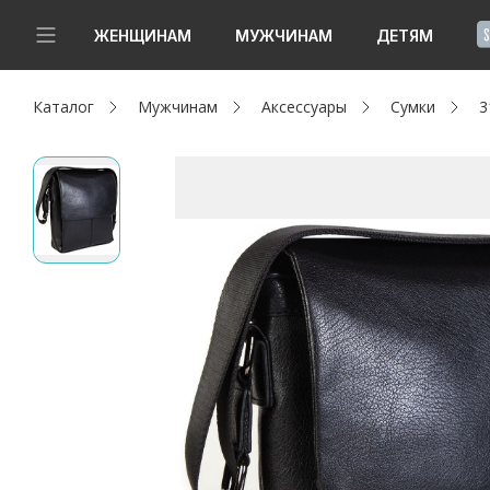
!
ЖЕНЩИНАМ
МУЖЧИНАМ
ДЕТЯМ
Каталог
Мужчинам
Аксессуары
Сумки
3
Новинки
Да, все верно
Изменить город
Женщинам
Мужчинам
Детям
Капсула
Аутлет
Акции / Новости
Адреса магазинов